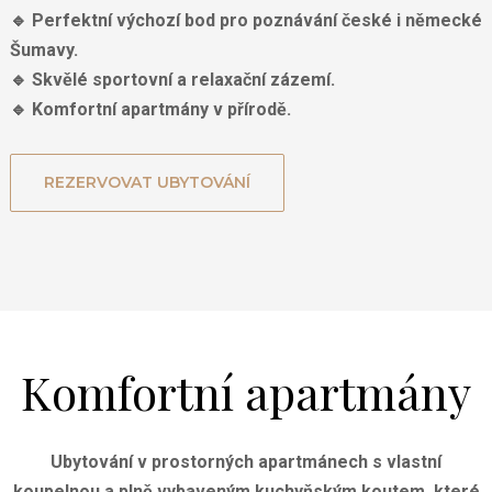
🔹
Perfektní výchozí bod pro
poznávání české i německé
Šumavy
.
🔹
Skvělé sportovní a relaxační zázemí
.
🔹
Komfortní apartmány v přírodě
.
REZERVOVAT UBYTOVÁNÍ
Komfortní apartmány
Ubytování v
prostorných apartmánech s vlastní
koupelnou a plně vybaveným kuchyňským koutem
, které