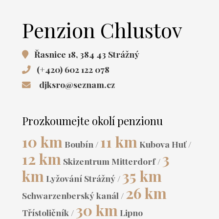
Penzion Chlustov
Řasnice 18, 384 43 Strážný
(+420) 602 122 078
djksro@seznam.cz
Prozkoumejte okolí penzionu
10 km
11 km
Boubín /
Kubova Huť /
12 km
3
Skizentrum Mitterdorf /
km
35 km
Lyžování Strážný /
26 km
Schwarzenberský kanál /
30 km
Třístoličník /
Lipno