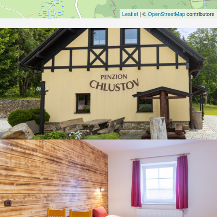
Leaflet
| ©
OpenStreetMap
contributors