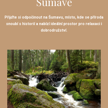
Šumavě
Přijďte si odpočinout na Šumavu, místo, kde se příroda
snoubí s historií a nabízí ideální prostor pro relaxaci i
dobrodružství.