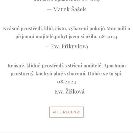
— Marek Šašek
Krásné prostředí, klid, čisto, vybavení pokojů.Moc milí a
příjemní majitelé,pobyt jsem si užila. 08/2024
— Eva Přikrylová
Krásné, klidné prostředí. vstřícní majitelé. Apartmán
prostorný, kuchyň plně vybavená. Dobře se tu spí.
08/2024
— Eva Žižková
VÍCE RECENZÍ