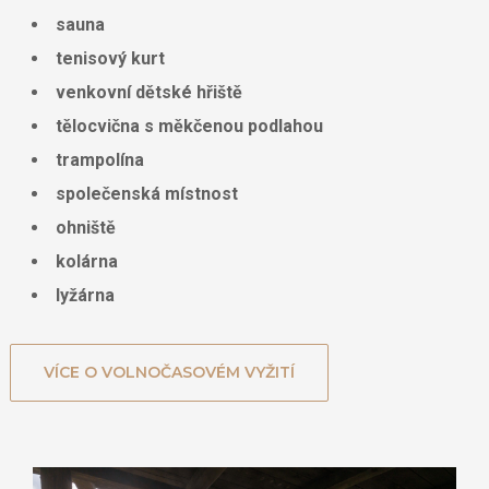
sauna
tenisový kurt
venkovní dětské hřiště
tělocvična s měkčenou podlahou
trampolína
společenská místnost
ohniště
kolárna
lyžárna
VÍCE O VOLNOČASOVÉM VYŽITÍ