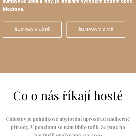
šumavské údolí a lesy, je ideálním výchozím bodem obec
Modrava.
ŠUMAVA V LÉTĚ
ŠUMAVA V ZIMĚ
Co o nás říkají hosté
Chlustov je pohádkové ubytování uprostřed nádherné
přírody. V penzionu se nám líbilo tolik, že jsme ho
navštívili opakovaně. 02/2019