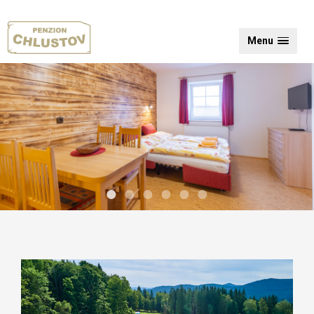
Menu
•
•
•
•
•
•