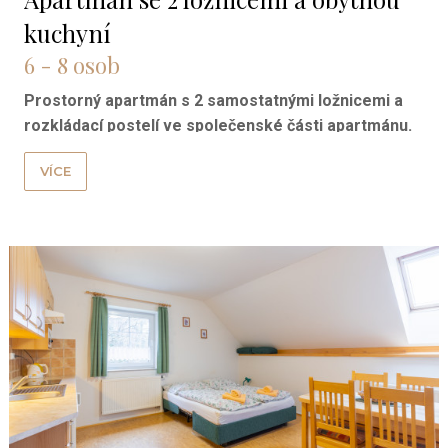
kuchyní
6 - 8 osob
Prostorný apartmán s 2 samostatnými ložnicemi a
rozkládací postelí ve společenské části apartmánu.
Plně vybavený kuchyňský kout. Koupelna s wc a
VÍCE
sprchovým koutem.