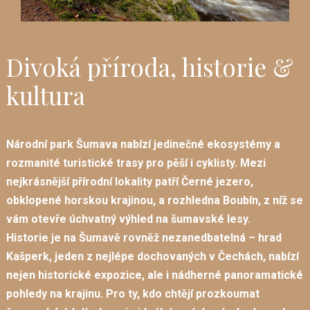
Divoká příroda, historie &
kultura
Národní park Šumava nabízí
jedinečné ekosystémy a
rozmanité turistické trasy pro pěší i cyklisty
. Mezi
nejkrásnější přírodní lokality patří
Černé jezero
,
obklopené horskou krajinou, a
rozhledna Boubín
, z níž se
vám otevře úchvatný výhled na šumavské lesy.
Historie je na Šumavě rovněž nezanedbatelná –
hrad
Kašperk
, jeden z nejlépe dochovaných v Čechách, nabízí
nejen historické expozice, ale i nádherné panoramatické
pohledy na krajinu. Pro ty, kdo chtějí prozkoumat